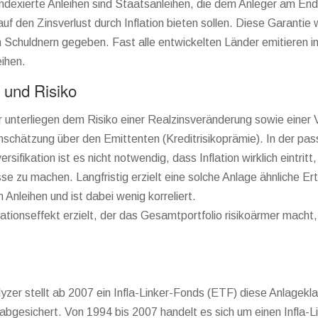
-indexierte Anleihen sind Staatsanleihen, die dem Anleger am End
uf den Zinsverlust durch Inflation bieten sollen. Diese Garantie 
n Schuldnern gegeben. Fast alle entwickelten Länder emitieren 
ihen.
 und Risiko
er unterliegen dem Risiko einer Realzinsveränderung sowie einer
nschätzung über den Emittenten (Kreditrisikoprämie). In der pas
rsifikation ist es nicht notwendig, dass Inflation wirklich eintrit
se zu machen. Langfristig erzielt eine solche Anlage ähnliche Er
 Anleihen und ist dabei wenig korreliert.
kationseffekt erzielt, der das Gesamtportfolio risikoärmer macht
yzer stellt ab 2007 ein Infla-Linker-Fonds (ETF) diese Anlagekla
ro abgesichert. Von 1994 bis 2007 handelt es sich um einen Infla-L