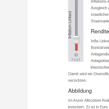
Inflations
Ausgleich a
staatliche
Staatsanle
Rendite
Infla-Link
Bonitätsei
Anlagendive
Anlageklas
klassischen
Damit wird ein Diversifi
verzichten.
Abbildung
Im Asset Allocation Anal
investiert. Er ist in Eu