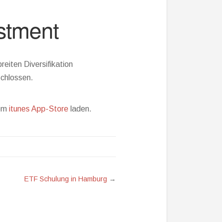
estment
eiten Diversifikation
schlossen.
dem
itunes App-Store
laden.
ETF Schulung in Hamburg
→